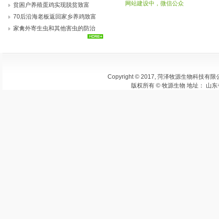
网站建设中，微信公众
位
贫困户养殖蛋鸡实现脱贫致富
号即将上线，欢迎大家
70后沿海老板返回家乡养鸡致富
关注：菏泽牧源生物科
家禽外寄生虫和其他害虫的防治
技有限公司
Copyright © 2017, 菏泽牧源生物
版权所有 © 牧源生物 地址： 山东省